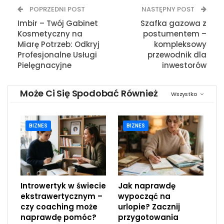
POPRZEDNI POST
NASTĘPNY POST
Imbir – Twój Gabinet
Szafka gazowa z
Kosmetyczny na
postumentem –
Miarę Potrzeb: Odkryj
kompleksowy
Profesjonalne Usługi
przewodnik dla
Pielęgnacyjne
inwestorów
Może Ci Się Spodobać Również
Wszystko
BIZNES
BIZNES
Introwertyk w świecie
Jak naprawdę
ekstrawertycznym –
wypocząć na
czy coaching może
urlopie? Zacznij
naprawdę pomóc?
przygotowania