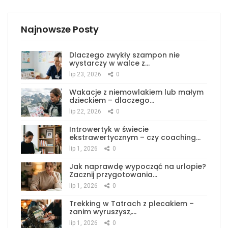
Najnowsze Posty
Dlaczego zwykły szampon nie
wystarczy w walce z…
lip 23, 2026
0
Wakacje z niemowlakiem lub małym
dzieckiem – dlaczego…
lip 22, 2026
0
Introwertyk w świecie
ekstrawertycznym – czy coaching…
lip 1, 2026
0
Jak naprawdę wypocząć na urlopie?
Zacznij przygotowania…
lip 1, 2026
0
Trekking w Tatrach z plecakiem –
zanim wyruszysz,…
lip 1, 2026
0