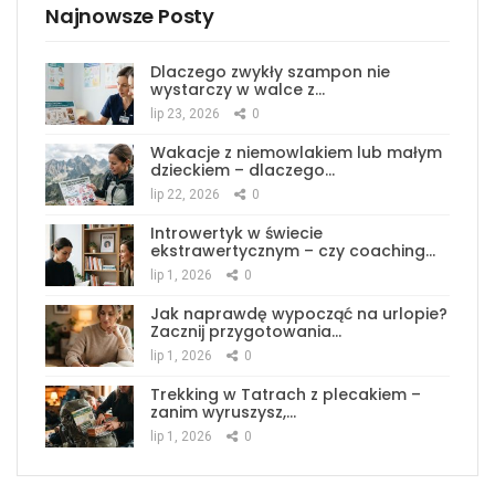
Najnowsze Posty
Dlaczego zwykły szampon nie
wystarczy w walce z…
lip 23, 2026
0
Wakacje z niemowlakiem lub małym
dzieckiem – dlaczego…
lip 22, 2026
0
Introwertyk w świecie
ekstrawertycznym – czy coaching…
lip 1, 2026
0
Jak naprawdę wypocząć na urlopie?
Zacznij przygotowania…
lip 1, 2026
0
Trekking w Tatrach z plecakiem –
zanim wyruszysz,…
lip 1, 2026
0