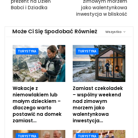
prezent na Dzień
zimowym morzem
Babci i Dziadka
jako walentynkowa
inwestycja w bliskość
Może Ci Się Spodobać Również
Wszystko
TURYSTYKA
TURYSTYKA
Wakacje z
Zamiast czekoladek
niemowlakiem lub
– wspólny weekend
małym dzieckiem –
nad zimowym
dlaczego warto
morzem jako
postawić na domek
walentynkowa
zamiast…
inwestycja…
TURYSTYKA
TURYSTYKA