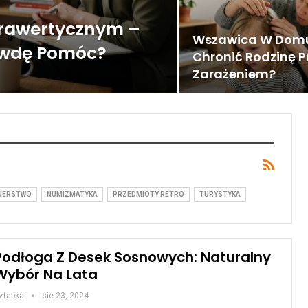
trawertycznym –
Wszawica W Domu
awdę Pomóc?
Chronić Rodzinę P
Zarażeniem?
NERSTWO
NUMIZMATYKA
PRZEDMIOTY RETRO
TURYSTYKA
Podłoga Z Desek Sosnowych: Naturalny
Wybór Na Lata
ztabka
sie 23, 2024