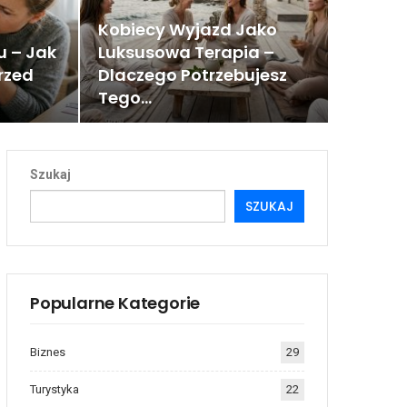
Kobiecy Wyjazd Jako
 – Jak
Luksusowa Terapia –
rzed
Dlaczego Potrzebujesz
Tego…
Szukaj
SZUKAJ
Popularne Kategorie
Biznes
29
Turystyka
22