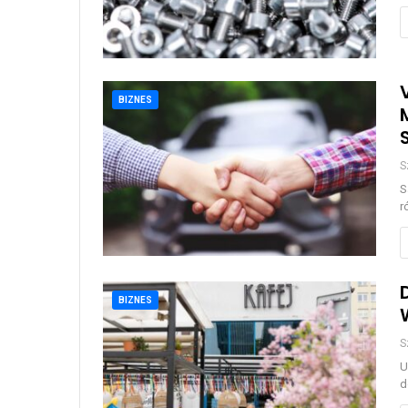
BIZNES
S
S
r
BIZNES
S
U
d