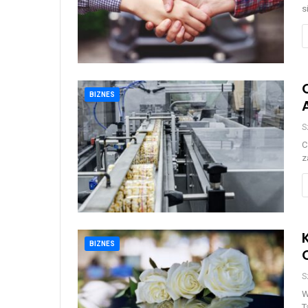
s
BIZNES
S
C
z
BIZNES
S
W
T