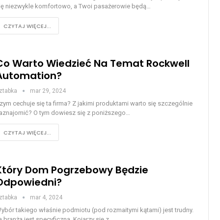
ię niezwykle komfortowo, a Twoi pasażerowie będą…
CZYTAJ WIĘCEJ...
Co Warto Wiedzieć Na Temat Rockwell
Automation?
ztabka
mar 29, 2024
zym cechuje się ta firma? Z jakimi produktami warto się szczególnie
aznajomić? O tym dowiesz się z poniższego…
CZYTAJ WIĘCEJ...
Który Dom Pogrzebowy Będzie
Odpowiedni?
ztabka
mar 4, 2024
ybór takiego właśnie podmiotu (pod rozmaitymi kątami) jest trudny.
a branża jest specyficzna. Kojarzy się z…