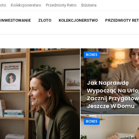
łoto
Kolekcjonerstwo
Przedmioty Retro
Biżuteria
INWESTOWANIE
ZŁOTO
KOLEKCJONERSTWO
PRZEDMIOTY RE
BIZNES
Jak Naprawdę
Wypocząć Na Urlo
Zacznij Przygoto
Jeszcze W Domu
BIZNES