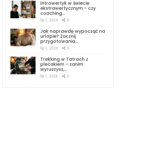
Introwertyk w świecie
ekstrawertycznym – czy
coaching…
lip 1, 2026
0
Jak naprawdę wypocząć na
urlopie? Zacznij
przygotowania…
lip 1, 2026
0
Trekking w Tatrach z
plecakiem – zanim
wyruszysz,…
lip 1, 2026
0