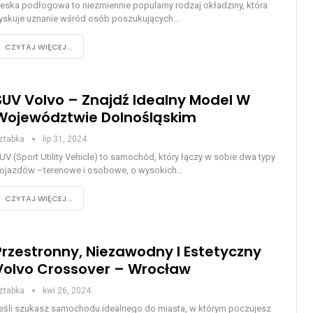
eska podłogowa to niezmiennie popularny rodzaj okładziny, która
yskuje uznanie wśród osób poszukujących…
CZYTAJ WIĘCEJ...
SUV Volvo – Znajdź Idealny Model W
Województwie Dolnośląskim
ztabka
lip 31, 2024
UV (Sport Utility Vehicle) to samochód, który łączy w sobie dwa typy
ojazdów –terenowe i osobowe, o wysokich…
CZYTAJ WIĘCEJ...
Przestronny, Niezawodny I Estetyczny
Volvo Crossover – Wrocław
ztabka
kwi 26, 2024
eśli szukasz samochodu idealnego do miasta, w którym poczujesz