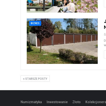
BIZNES
S
D
w
STARSZE POSTY
Numizmatyka
Inwestowanie
Złoto
Kolekcjoner