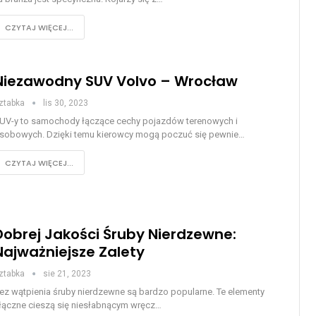
CZYTAJ WIĘCEJ...
Niezawodny SUV Volvo – Wrocław
ztabka
lis 30, 2023
UV-y to samochody łączące cechy pojazdów terenowych i
sobowych. Dzięki temu kierowcy mogą poczuć się pewnie…
CZYTAJ WIĘCEJ...
Dobrej Jakości Śruby Nierdzewne:
Najważniejsze Zalety
ztabka
sie 21, 2023
ez wątpienia śruby nierdzewne są bardzo popularne. Te elementy
łączne cieszą się niesłabnącym wręcz…