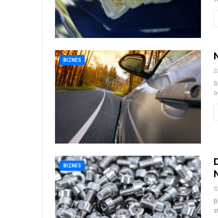
BIZNES
S
S
o
BIZNES
S
B
z