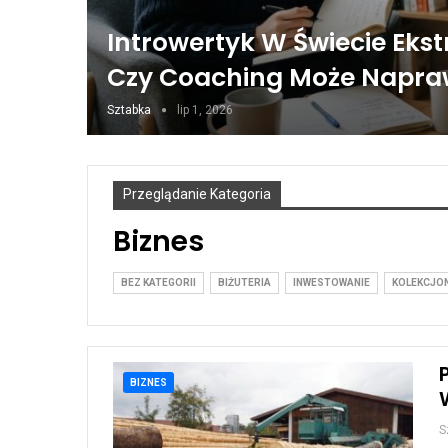
Introwertyk W Świecie Eks
Czy Coaching Może Napr
Sztabka
lip 1, 2026
Przeglądanie Kategoria
Biznes
BEZ KATEGORII
BIŻUTERIA
INWESTOWANIE
KOLEKCJO
BIZNES
S