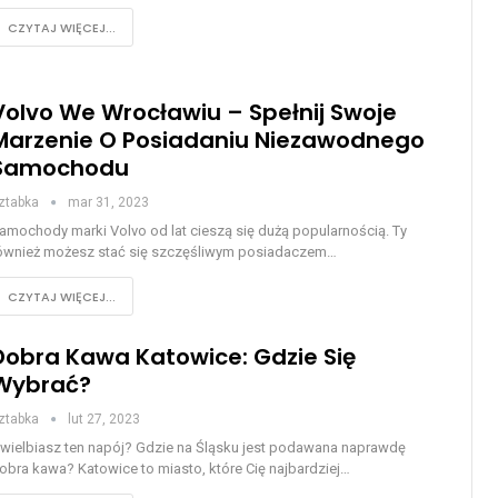
CZYTAJ WIĘCEJ...
Volvo We Wrocławiu – Spełnij Swoje
Marzenie O Posiadaniu Niezawodnego
Samochodu
ztabka
mar 31, 2023
amochody marki Volvo od lat cieszą się dużą popularnością. Ty
ównież możesz stać się szczęśliwym posiadaczem…
CZYTAJ WIĘCEJ...
Dobra Kawa Katowice: Gdzie Się
Wybrać?
ztabka
lut 27, 2023
wielbiasz ten napój? Gdzie na Śląsku jest podawana naprawdę
obra kawa? Katowice to miasto, które Cię najbardziej…