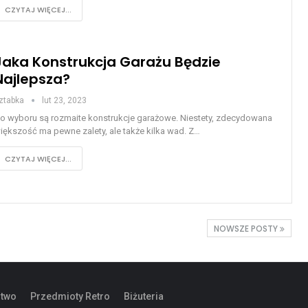
CZYTAJ WIĘCEJ...
Jaka Konstrukcja Garażu Będzie
Najlepsza?
ztabka
lut 23, 2023
o wyboru są rozmaite konstrukcje garażowe. Niestety, zdecydowana
iększość ma pewne zalety, ale także kilka wad. Z…
CZYTAJ WIĘCEJ...
NOWSZE POSTY
stwo
Przedmioty Retro
Biżuteria