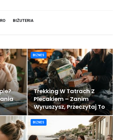
TRO
BIŻUTERIA
BIZNES
pie?
Trekking W Tatrach Z
wania
Plecakiem – Zanim
Wyruszysz, Przeczytaj To
BIZNES