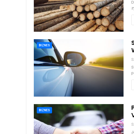
D
z
BIZNES
S
S
p
BIZNES
S
J